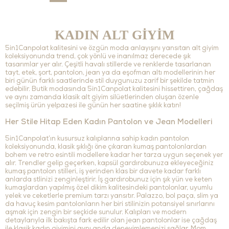
KADIN ALT GİYİM
5in1Canpolat kalitesini ve özgün moda anlayışını yansıtan alt giyim
koleksiyonunda trend, çok yönlü ve inanılmaz derecede şık
tasarımlar yer alır. Çeşitli havalı stillerde ve renklerde tasarlanan
tayt, etek, şort, pantolon, jean ya da eşofman altı modellerinin her
biri günün farklı saatlerinde stil duygunuzu zarif bir şekilde tatmin
edebilir. Butik modasında 5in1Canpolat kalitesini hissettiren, çağdaş
ve aynı zamanda klasik alt giyim silüetlerinden oluşan özenle
seçilmiş ürün yelpazesi ile günün her saatine şıklık katın!
Her Stile Hitap Eden Kadın Pantolon ve Jean Modelleri
5in1Canpolat’ın kusursuz kalıplarına sahip kadın pantolon
koleksiyonunda, klasik şıklığı öne çıkaran kumaş pantolonlardan
bohem ve retro esintili modellere kadar her tarza uygun seçenek yer
alır. Trendler gelip geçerken, kapsül gardırobunuza ekleyeceğiniz
kumaş pantolon stilleri, iş yerinden klas bir davete kadar farklı
anlarda stlinizi zenginleştirir. İş gardırobunuz için şık yün ve keten
kumaşlardan yapılmış özel dikim kalitesindeki pantolonlar, uyumlu
yelek ve ceketlerle premium tarzı yansıtır. Palazzo, bol paça, slim ya
da havuç kesim pantolonların her biri stilinizin potansiyel sınırlarını
aşmak için zengin bir seçkide sunulur. Kalıpları ve modern
detaylarıyla ilk bakışta fark edilir olan jean pantolonlar ise çağdaş