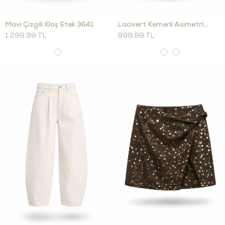
Mavi Çizgili Kloş Etek 3641
Lacivert Kemerli Asimetrik Kesim Etek 39758
1.299,99 TL
999,99 TL