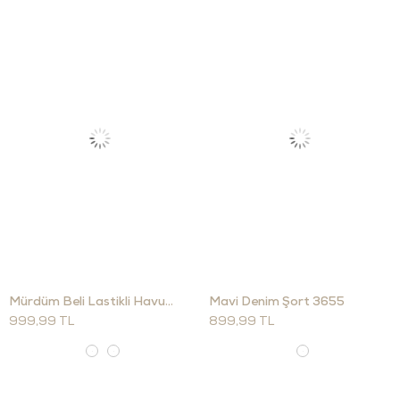
Mürdüm Beli Lastikli Havuç Kesim Pantolon 16703
Mavi Denim Şort 3655
999,99 TL
899,99 TL