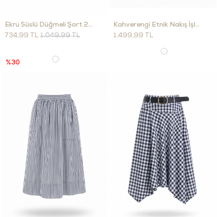
Ekru Süslü Düğmeli Şort 261013
Kahverengi Etnik Nakış İşlemeli Şort 00714
734,99 TL
1.049,99 TL
1.499,99 TL
%30