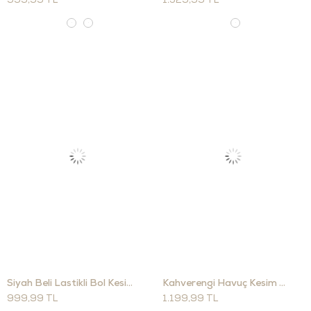
999,99 TL
1.329,99 TL
Siyah Beli Lastikli Bol Kesim Pantolon 30285
Kahverengi Havuç Kesim Kumaş Pantolon 9957
999,99 TL
1.199,99 TL