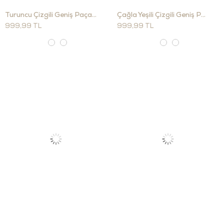
Turuncu Çizgili Geniş Paça Pantolon 1118
Çağla Yeşili Çizgili Geniş Paça Pantolon 1118
999,99 TL
999,99 TL