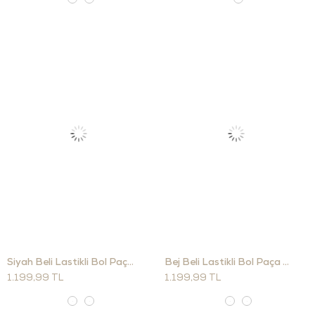
Siyah Beli Lastikli Bol Paça Pantolon
Bej Beli Lastikli Bol Paça Pantolon
1.199,99 TL
1.199,99 TL