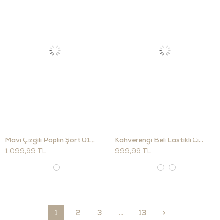
Mavi Çizgili Poplin Şort 0179
Kahverengi Beli Lastikli Cigarette Pantolon 00191
1.099,99 TL
999,99 TL
1
2
3
...
13
>