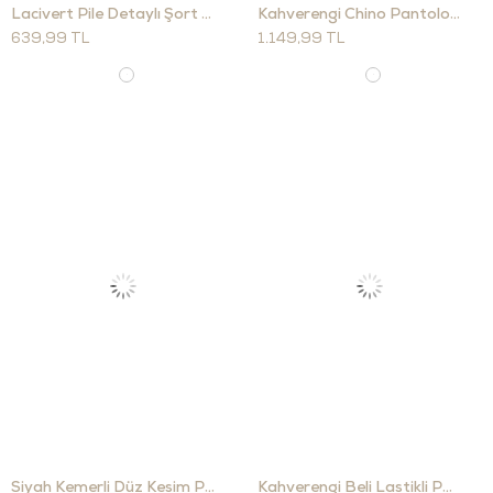
Lacivert Pile Detaylı Şort 30006
Kahverengi Chino Pantolon 16927
639,99 TL
1.149,99 TL
Siyah Kemerli Düz Kesim Pantolon 17764
Kahverengi Beli Lastikli Pantolon 00381