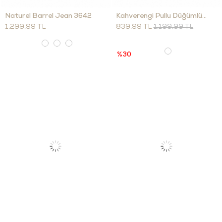
Naturel Barrel Jean 3642
Kahverengi Pullu Düğümlü Şort Etek 01571
1.299,99 TL
839,99 TL
1.199,99 TL
%30