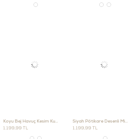
Koyu Bej Havuç Kesim Kumaş Pantolon 9957
Siyah Pötikare Desenli Midi Etek
1.199,99 TL
1.199,99 TL