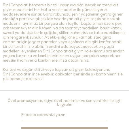
5in1Canpolat, benzersiz bir stil unsuruna dönüşecek en trend alt
giyim modellerini her hafta yeni modeller ile güncelleyerek
modaseverlere sunar. Gardırobunuzu şehir yaşamının getirdiği her
olasılığa pratik ve şık şekilde hazırlayan alt giyim seçkisinde sokak
modasının ayrılmaz bir parçası olan taytlar başta olmak üzere pek
çok seçenek yer alır. Kemerli ya da spor tayt modelleri, basic kazak,
sweat ya da tişörtlerle çağdaş stilleri zahmetsizce takip edebilmeniz
için rengarenk sunulur. Atletik-şıklığı öne çıkarmak istediğiniz
zamanlar için jogger pantolon veya eşofman altı gibi konfor odaklı
bir stil tercihiniz olabilir. Trendini asla kaybetmeyecek en güçlü
modeller ile yenilenen 5in1Canpolat alt giyim koleksiyonu arasından
yaşam tarzınıza ve kombinlerinize en uygun parçaları seçerek her
mevsim ilham verici kombinlere imza atabilirsiniz.
Kaliteyi ve özgün stili zirveye taşıyan alt giyim koleksiyonunu
5in1Canpolat’ın inceleyebilir, dakikalar içerisinde şık kombinlerinizle
göz kamaştırabilirsiniz!
Özel promosyonlar, kişiye özel indirimler ve son yenilikler ile ilgili
bilgi alın