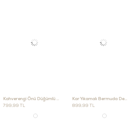
Kahverengi Önü Düğümlü Etek 18482
Kar Yıkamalı Bermuda Denim Şort 3644
799,99 TL
899,99 TL