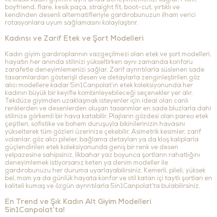
ile klasik kadın giyimini aynı anda deneyimlemenizi sağlar. Mom,
boyfriend, flare, kesik paça, straight fit, boot-cut, yırtıklı ve
kendinden desenli alternatifleriyle gardırobunuzun ilham verici
rotasyonlara uyum sağlamasını kolaylaştırır.
Kadınsı ve Zarif Etek ve Şort Modelleri
Kadın giyim gardıroplarının vazgeçilmezi olan etek ve şort modelleri,
hayatın her anında stilinizi yükseltirken aynı zamanda konforu
zarafetle deneyimlemenizi sağlar. Zarif ayrıntılarla süslenen sade
tasarımlardan gösterişli desen ve detaylarla zenginleştirilen göz
alıcı modellere kadar 5in1Canpolat’ın etek koleksiyonunda her
kadının büyük bir keyifle kombinleyebileceği seçenekler yer alır.
Tekdüze giyimden uzaklaşmak isteyenler için ideal olan canlı
renklerden ve desenlerden oluşan tasarımlar en sade bluzlarla dahi
stilinize görkemli bir hava katabilir. Plajların gözdesi olan pareo etek
çeşitleri, sofistike ve bohem duruşuyla bikinilerinizin havasını
yükselterek tüm gözleri üzerinize çekebilir. Asimetrik kesimler, zarif
volanlar, göz alıcı pileler, bağlama detayları ya da kloş kalıplarla
güçlendirilen etek koleksiyonunda geniş bir renk ve desen
yelpazesine sahipsiniz. İlkbahar yaz boyunca şortların rahatlığını
deneyimlemek istiyorsanız keten ya denim modeller ile
gardırobunuzu her duruma uyarlayabilirsiniz. Kemerli, pileli, yüksek
bel, mom ya da günlük hayata konfor ve stil katan içi taytlı şortları en
kaliteli kumaş ve özgün ayrıntılarla 5in1Canpolat’ta bulabilirsiniz.
En Trend ve Şık Kadın Alt Giyim Modelleri
5in1Canpolat’ta!