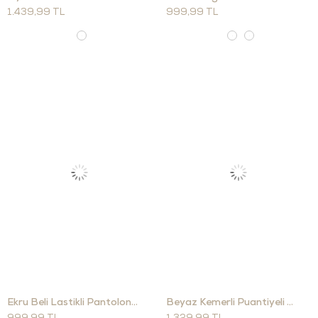
1.439,99 TL
999,99 TL
Ekru Beli Lastikli Pantolon 00381
Beyaz Kemerli Puantiyeli Pantolon Etek 51456