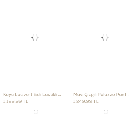
Koyu Lacivert Beli Lastikli Düz Kesim Jean 761
Mavi Çizgili Palazzo Pantolon 0178
1.199,99 TL
1.249,99 TL