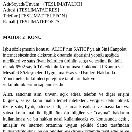
Adı/Soyadı/Ünvanı : {TESLIMATALICI}
Adresi:{TESLIMATADRES}
Telefon:{TESLIMATTELEFON}
E-mail:{TESLIMATEPOSTA}
MADDE 2- KONU
İşbu sözleşmenin konusu, ALICI' nın SATICI' ya ait 5in1Canpolat
internet sitesinden elektronik ortamda siparişini yaptığı aşağıda
nitelikleri ve satış fiyatı belirtilen ürünün satışı ve teslimi ile ilgili
olarak 6502 sayılı Tüketicinin Korunması Hakkındaki Kanun ve
Mesafeli Sözleşmeleri Uygulama Esas ve Usulleri Hakkında
Yönetmelik hükümleri gereğince tarafların hak ve
yükümlülüklerinin saptanmasıdır.
Alıcı, satıcının isim, unvan, açık adres, telefon ve diğer erişim
bilgileri, satışa konu malın temel nitelikleri, vergiler dahil olmak
üzere satış fiyatı, ödeme sekli, teslimat koşulları ve masrafları vs.
satışa konu mal ile ilgili tüm ön bilgiler ve “cayma” hakkının
kullanılması ve bu hakkın nasıl kullanılacağı vs. konusunda açık ,
anlaşılır ve internet ortamına uygun şekilde Satıcı tarafından
bilgilendirildiğini, bu ön bilgileri elektronik ortamda teyit ettiğini ve