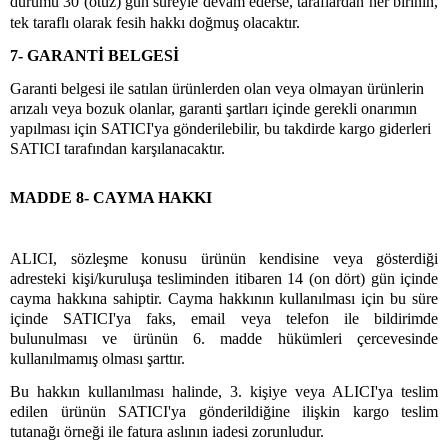
durumu 30 (otuz) gün süreyle devam ederse, taraflardan her birinin,
tek taraflı olarak fesih hakkı doğmuş olacaktır.
7- GARANTİ BELGESİ
Garanti belgesi ile satılan ürünlerden olan veya olmayan ürünlerin
arızalı veya bozuk olanlar, garanti şartları içinde gerekli onarımın
yapılması için SATICI'ya gönderilebilir, bu takdirde kargo giderleri
SATICI tarafından karşılanacaktır.
MADDE 8- CAYMA HAKKI
ALICI, sözleşme konusu ürünün kendisine veya gösterdiği
adresteki kişi/kuruluşa tesliminden itibaren 14 (on dört) gün içinde
cayma hakkına sahiptir. Cayma hakkının kullanılması için bu süre
içinde SATICI'ya faks, email veya telefon ile bildirimde
bulunulması ve ürünün 6. madde hükümleri çercevesinde
kullanılmamış olması şarttır.
Bu hakkın kullanılması halinde, 3. kişiye veya ALICI'ya teslim
edilen ürünün SATICI'ya gönderildiğine ilişkin kargo teslim
tutanağı örneği ile fatura aslının iadesi zorunludur.