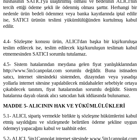
nüshasının SATICI'ya ulaştırılmış olması ve bedelinin ALICI'nın
tercih ettiği ödeme şekli ile ödenmiş olması şarttır. Herhangi bir
nedenle ürün bedeli ödenmez veya banka kayıtlarında iptal edilir
ise, SATICI ürünün teslimi yükümlülüğünden kurtulmuş kabul
edilir.
4.4- Sözleşme konusu ürün, ALICI'dan başka bir kişi/kuruluşa
teslim edilecek ise, teslim edilecek kişi/kuruluşun teslimatı kabul
etmemesinden SATICI sorumlu tutulamaz.
4.5- Sistem hatalarından meydana gelen fiyat yanlışlıklarından
http://www.5in1canpolat.com sorumlu değildir. Buna istinaden
satıcı, internet sitesindeki sistemden, dizayndan veya yasadışı
yollarla internet sitesine yapılabilecek müdahaleler sebebiyle ortaya
çıkabilecek tanıtım, fiyat hatalarından sorumlu değildir. Sistem
hatalarına dayalı olarak alıcı satıcıdan hak iddiasında bulunamaz.
MADDE 5- ALICININ HAK VE YÜKÜMLÜLÜKLERİ
5.1- ALICI, sipariş vermekle birlikte iş sözleşme hükümlerini kabul
etmiş sayıldığını ve sözleşmede belirtilen ödeme şekline uygun
ödemeyi yapacağını kabul ve taahhüt eder.
5.2- ALICI, 5in1Canpolat internet sitesinde www.5in1canpolat.com