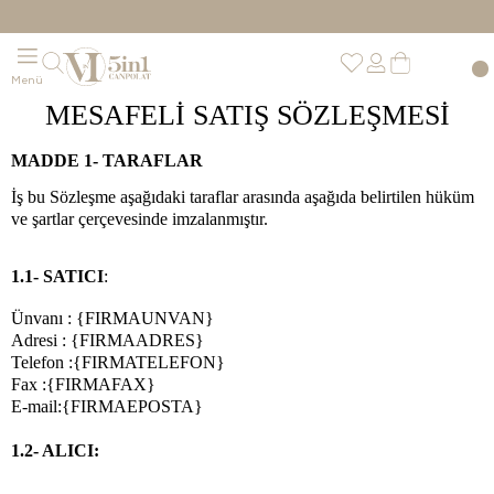
MESAFELİ SATIŞ SÖZLEŞMESİ
MADDE 1- TARAFLAR
İş bu Sözleşme aşağıdaki taraflar arasında aşağıda belirtilen hüküm
ve şartlar çerçevesinde imzalanmıştır.
1.1- SATICI
:
Ünvanı : {FIRMAUNVAN}
Adresi : {FIRMAADRES}
Telefon :{FIRMATELEFON}
Fax :{FIRMAFAX}
E-mail:{FIRMAEPOSTA}
1.2- ALICI: