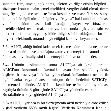
satıcının isim, unvan, açık adres, telefon ve diğer erişim bilgileri ,
sözleşme konusu malın temel nitelikleri, vergiler dahil olmak üzere
satış fiyatı , ödeme sekli, teslimat koşulları ve masrafları vs. satışa
konu mal ile ilgili tüm ön bilgiler ve “cayma” hakkının kullanılması
ve bu hakkın nasıl kullanılacağı, şikayet ve itirazlarını
iletebilecekleri resmi makamlar vs. konusunda açık , anlaşılır ve
internet ortamına uygun şekilde bilgi sahibi olduğunu, bu ön
bilgileri elektronik ortamda teyit ettiğini kabul ve beyan eder.
5.3- ALICI, aldığı ürünü iade etmek istemesi durumunda ne surette
olursa olsun ürüne ve ambalajına zarar vermemeyi, iade anında
fatura aslını ve irsaliyesini iade etmeyi kabul ve taahhüt eder.
5.4- Ürünün tesliminden sonra ALICI'ya ait kredi kartının
ALICI'nın
kusurundan kaynaklanmayan bir şekilde yetkisiz
kişilerce haksız veya hukuka aykırı olarak kullanılması nedeni ile
ilgili banka veya finans kuruluşun ürün bedelini SATICI'ya
ödememesi halinde, ALICI'nın kendisine teslim edilmiş olması
kaydıyla ürünün 3 gün içinde SATICI'ya gönderilmesi zorunludur.
Bu takdirde nakliye giderleri ALICI'ya aittir.
5.5- ALICI,
uyarınca iş bu Sözleşmenin akdi nedeniyle elde edilen
kişisel verilerin 6698 sayılı Kişisel Verilerin Korunması Kanunu