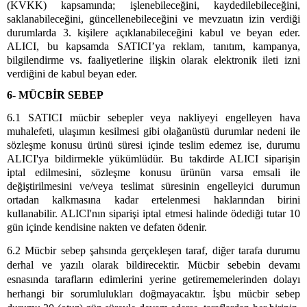
(KVKK) kapsamında; işlenebileceğini, kaydedilebileceğini,
saklanabileceğini, güncellenebileceğini ve mevzuatın izin verdiği
durumlarda 3. kişilere açıklanabileceğini kabul ve beyan eder.
ALICI, bu kapsamda SATICI’ya reklam, tanıtım, kampanya,
bilgilendirme vs. faaliyetlerine ilişkin olarak elektronik ileti izni
verdiğini de kabul beyan eder.
6- MÜCBİR SEBEP
6.1 SATICI mücbir sebepler veya nakliyeyi engelleyen hava
muhalefeti, ulaşımın kesilmesi gibi olağanüstü durumlar nedeni ile
sözleşme konusu ürünü süresi içinde teslim edemez ise, durumu
ALICI'ya bildirmekle yükümlüdür. Bu takdirde ALICI siparişin
iptal edilmesini, sözleşme konusu ürünün varsa emsali ile
değiştirilmesini ve/veya teslimat süresinin engelleyici durumun
ortadan kalkmasına kadar ertelenmesi haklarından birini
kullanabilir. ALICI'nın siparişi iptal etmesi halinde ödediği tutar 10
gün içinde kendisine nakten ve defaten ödenir.
6.2
Mücbir sebep şahsında gerçekleşen taraf, diğer tarafa durumu
derhal ve yazılı olarak bildirecektir. Mücbir sebebin devamı
esnasında tarafların edimlerini yerine getirememelerinden dolayı
herhangi bir sorumlulukları doğmayacaktır. İşbu mücbir sebep