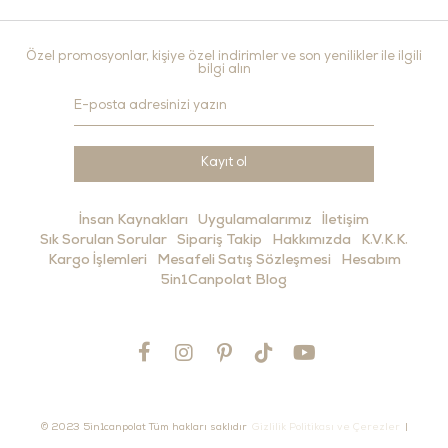
Özel promosyonlar, kişiye özel indirimler ve son yenilikler ile ilgili
bilgi alın
Kayıt ol
İnsan Kaynakları
Uygulamalarımız
İletişim
Sık Sorulan Sorular
Sipariş Takip
Hakkımızda
K.V.K.K.
Kargo İşlemleri
Mesafeli Satış Sözleşmesi
Hesabım
5in1Canpolat Blog
© 2023 5in1canpolat Tüm hakları saklıdır
Gizlilik Politikası ve Çerezler
|