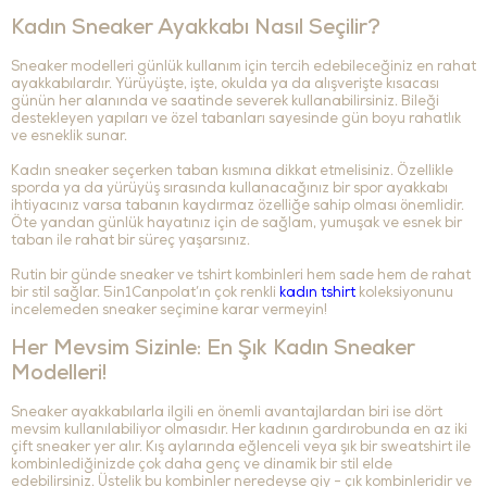
Kadın Sneaker Ayakkabı Nasıl Seçilir?
Sneaker modelleri günlük kullanım için tercih edebileceğiniz en rahat
ayakkabılardır. Yürüyüşte, işte, okulda ya da alışverişte kısacası
günün her alanında ve saatinde severek kullanabilirsiniz. Bileği
destekleyen yapıları ve özel tabanları sayesinde gün boyu rahatlık
ve esneklik sunar.
Kadın sneaker seçerken taban kısmına dikkat etmelisiniz. Özellikle
sporda ya da yürüyüş sırasında kullanacağınız bir spor ayakkabı
ihtiyacınız varsa tabanın kaydırmaz özelliğe sahip olması önemlidir.
Öte yandan günlük hayatınız için de sağlam, yumuşak ve esnek bir
taban ile rahat bir süreç yaşarsınız.
Rutin bir günde sneaker ve tshirt kombinleri hem sade hem de rahat
bir stil sağlar. 5in1Canpolat’ın çok renkli
kadın tshirt
koleksiyonunu
incelemeden sneaker seçimine karar vermeyin!
Her Mevsim Sizinle: En Şık Kadın Sneaker
Modelleri!
Sneaker ayakkabılarla ilgili en önemli avantajlardan biri ise dört
mevsim kullanılabiliyor olmasıdır. Her kadının gardırobunda en az iki
çift sneaker yer alır. Kış aylarında eğlenceli veya şık bir sweatshirt ile
kombinlediğinizde çok daha genç ve dinamik bir stil elde
edebilirsiniz. Üstelik bu kombinler neredeyse giy - çık kombinleridir ve