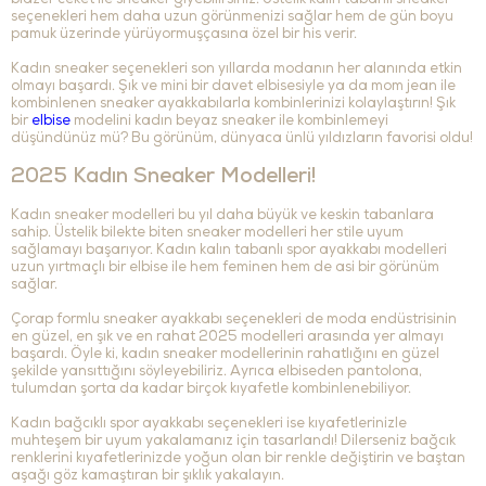
blazer ceket ile sneaker giyebilirsiniz. Üstelik kalın tabanlı sneaker
seçenekleri hem daha uzun görünmenizi sağlar hem de gün boyu
pamuk üzerinde yürüyormuşçasına özel bir his verir.
Kadın sneaker seçenekleri son yıllarda modanın her alanında etkin
olmayı başardı. Şık ve mini bir davet elbisesiyle ya da mom jean ile
kombinlenen sneaker ayakkabılarla kombinlerinizi kolaylaştırın! Şık
bir
elbise
modelini kadın beyaz sneaker ile kombinlemeyi
düşündünüz mü? Bu görünüm, dünyaca ünlü yıldızların favorisi oldu!
2025 Kadın Sneaker Modelleri!
Kadın sneaker modelleri bu yıl daha büyük ve keskin tabanlara
sahip. Üstelik bilekte biten sneaker modelleri her stile uyum
sağlamayı başarıyor. Kadın kalın tabanlı spor ayakkabı modelleri
uzun yırtmaçlı bir elbise ile hem feminen hem de asi bir görünüm
sağlar.
Çorap formlu sneaker ayakkabı seçenekleri de moda endüstrisinin
en güzel, en şık ve en rahat 2025 modelleri arasında yer almayı
başardı. Öyle ki, kadın sneaker modellerinin rahatlığını en güzel
şekilde yansıttığını söyleyebiliriz. Ayrıca elbiseden pantolona,
tulumdan şorta da kadar birçok kıyafetle kombinlenebiliyor.
Kadın bağcıklı spor ayakkabı seçenekleri ise kıyafetlerinizle
muhteşem bir uyum yakalamanız için tasarlandı! Dilerseniz bağcık
renklerini kıyafetlerinizde yoğun olan bir renkle değiştirin ve baştan
aşağı göz kamaştıran bir şıklık yakalayın.