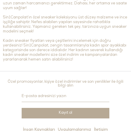
uzun zaman harcamanızı gerektirmez. Dahası, her ortama ve saate
uyum sağlar!
5in1Canpolat’ın özel sneaker koleksiyonu üst düzey malzeme ve ince
işçiliğe sahiptir. Nefes alabilen yapıları sayesinde rahatlıkla
kullanabilirsiniz. Yapmanız gereken tek şey, tarzınıza uygun sneaker
modelini seçmek!
Kadın sneaker fiyatları veya çeşitlerini incelemek için doğru
yerdesiniz! 5in1Canpolat, zengin tasarımlarıyla kadın spor ayakkabı
kategorisinde son derece iddialıdır. Her kadının severek kullandığı
kadın sneaker modellerini size özel indirim ve kampanyalardan
yararlanarak hemen satın alabilirsiniz!
Özel promosyonlar, kişiye özel indirimler ve son yenilikler ile ilgili
bilgi alın
Kayıt ol
İnsan Kaynakları
Uygulamalarımız
İletişim