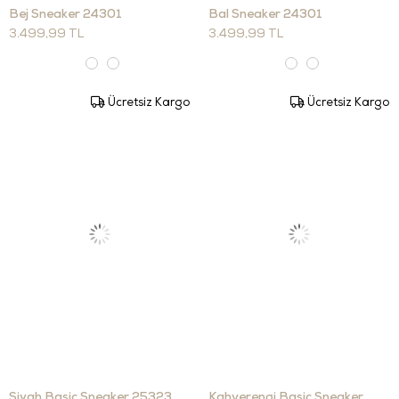
Bej Sneaker 24301
Bal Sneaker 24301
3.499,99 TL
3.499,99 TL
Ücretsiz Kargo
Ücretsiz Kargo
Siyah Basic Sneaker 25323
Kahverengi Basic Sneaker 25323