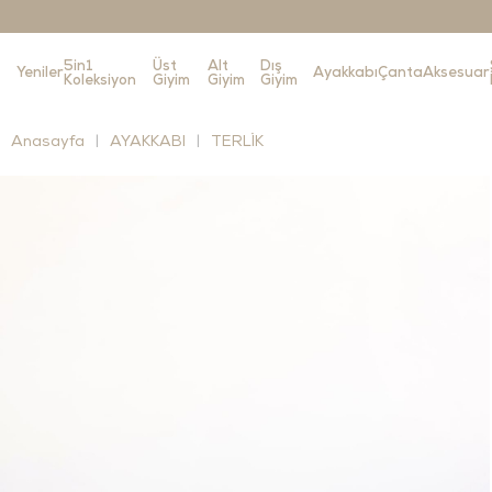
5in1
Üst
Alt
Dış
Yeniler
Ayakkabı
Çanta
Aksesuar
Koleksiyon
Giyim
Giyim
Giyim
Anasayfa
AYAKKABI
TERLİK