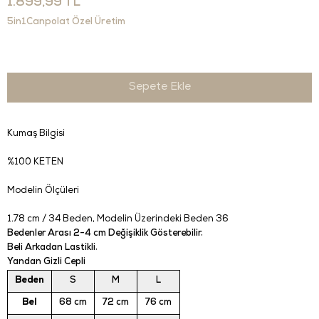
1.899,99 TL
5in1Canpolat Özel Üretim
Kumaş Bilgisi
%100 KETEN
Modelin Ölçüleri
1.78 cm / 34 Beden
, Modelin Üzerindeki Beden 36
Bedenler Arası 2-4 cm Değişiklik Gösterebilir.
Beli Arkadan Lastikli.
Yandan Gizli Cepli
Beden
S
M
L
Bel
68 cm
72 cm
76 cm