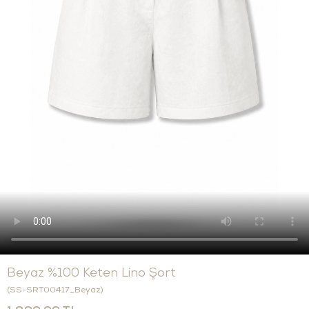
Beyaz %100 Keten Lino Şort
(SS-SRT00417_Beyaz)