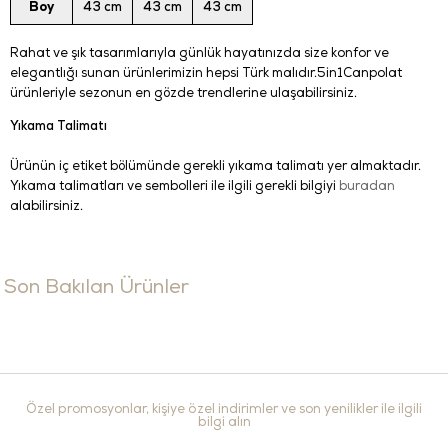
Boy
43 cm
43 cm
43 cm
Rahat ve şık tasarımlarıyla günlük hayatınızda size konfor ve
elegantlığı sunan ürünlerimizin hepsi Türk malıdır.5in1Canpolat
ürünleriyle sezonun en gözde trendlerine ulaşabilirsiniz.
Yıkama Talimatı
Ürünün iç etiket bölümünde gerekli yıkama talimatı yer almaktadır.
Yıkama talimatları ve sembolleri ile ilgili gerekli bilgiyi
buradan
alabilirsiniz.
Son Bakılan Ürünler
Özel promosyonlar, kişiye özel indirimler ve son yenilikler ile ilgili
bilgi alın