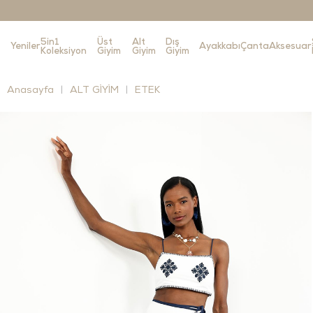
5in1
Üst
Alt
Dış
Yeniler
Ayakkabı
Çanta
Aksesuar
Koleksiyon
Giyim
Giyim
Giyim
Anasayfa
ALT GİYİM
ETEK