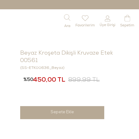
Üye Girişi
Favorilerim
Sepetim
Beyaz Kroşeta Dikişli Kruvaze Etek
00561
(SS-ETK00636_Beyaz)
450,00 TL
899,99 TL
50