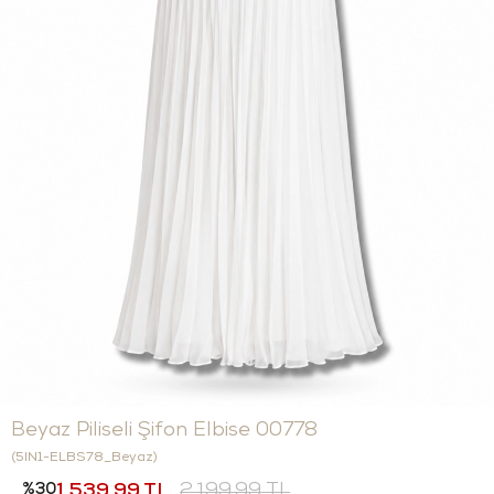
Beyaz Piliseli Şifon Elbise 00778
(5IN1-ELBS78_Beyaz)
30
1.539,99 TL
2.199,99 TL