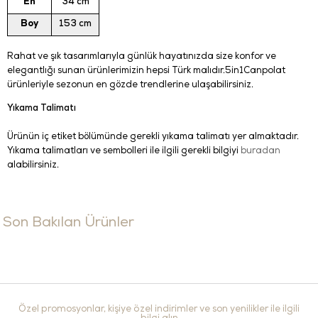
En
34 cm
Boy
153 cm
Rahat ve şık tasarımlarıyla günlük hayatınızda size konfor ve
elegantlığı sunan ürünlerimizin hepsi Türk malıdır.5in1Canpolat
ürünleriyle sezonun en gözde trendlerine ulaşabilirsiniz.
Yıkama Talimatı
Ürünün iç etiket bölümünde gerekli yıkama talimatı yer almaktadır.
Yıkama talimatları ve sembolleri ile ilgili gerekli bilgiyi
buradan
alabilirsiniz.
Son Bakılan Ürünler
Özel promosyonlar, kişiye özel indirimler ve son yenilikler ile ilgili