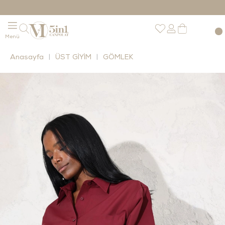
Anasayfa
ÜST GİYİM
GÖMLEK