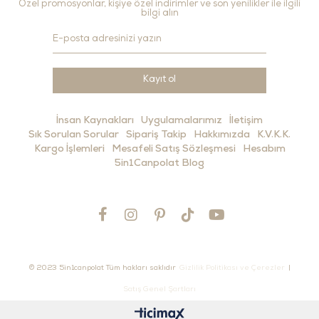
Özel promosyonlar, kişiye özel indirimler ve son yenilikler ile ilgili
bilgi alın
Kayıt ol
İnsan Kaynakları
Uygulamalarımız
İletişim
Sık Sorulan Sorular
Sipariş Takip
Hakkımızda
K.V.K.K.
Kargo İşlemleri
Mesafeli Satış Sözleşmesi
Hesabım
5in1Canpolat Blog
© 2023 5in1canpolat Tüm hakları saklıdır
Gizlilik Politikası ve Çerezler
|
Satış Genel Şartları