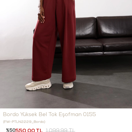
Bordo Yüksek Bel Tok Eşofman 0155
(FW-PTLN2229_Bordo)
50
550,00 TL
1.099,99 TL