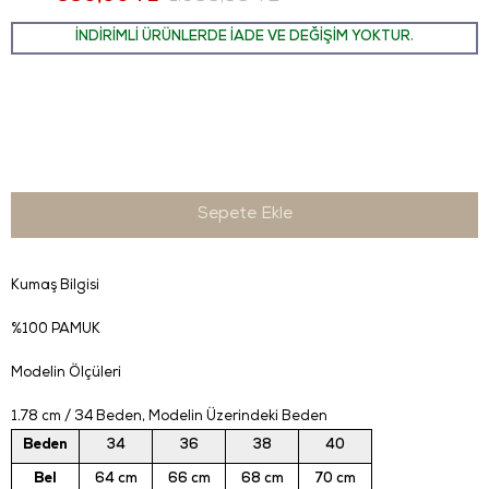
İNDİRİMLİ ÜRÜNLERDE İADE VE DEĞİŞİM YOKTUR.
Kumaş Bilgisi
%100 PAMUK
Modelin Ölçüleri
1.78 cm / 34 Beden
, Modelin Üzerindeki Beden
Beden
34
36
38
40
Bel
64 cm
66 cm
68 cm
70 cm