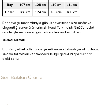
Boy
107 cm
108 cm
110 cm
111 cm
Basen
122 cm
124 cm
126 cm
128 cm
Rahat ve şık tasarımlarıyla günlük hayatınızda size konfor ve
elegantlığı sunan ürünlerimizin hepsi Türk malıdır.5in1Canpolat
ürünleriyle sezonun en gözde trendlerine ulaşabilirsiniz.
Yıkama Talimatı
Ürünün iç etiket bölümünde gerekli yıkama talimatı yer almaktadır.
Yıkama talimatları ve sembolleri ile ilgili gerekli bilgiyi
buradan
alabilirsiniz.
Son Bakılan Ürünler