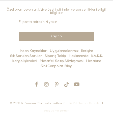
Özel promosyonlar, kişiye özel indirimler ve son yenilikler ile ilgili
bilgi alın
Kayıt ol
İnsan Kaynakları
Uygulamalarımız
İletişim
Sık Sorulan Sorular
Sipariş Takip
Hakkımızda
K.V.K.K.
Kargo İşlemleri
Mesafeli Satış Sözleşmesi
Hesabım
5in1Canpolat Blog
© 2023 5in1canpolat Tüm hakları saklıdır
Gizlilik Politikası ve Çerezler
|
Satış Genel Şartları