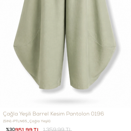
Çağla Yeşili Barrel Kesim Pantolon 0196
(5IN1-PTLN65_Çağla Yeşili)
30
951,99 TL
1.359,99 TL