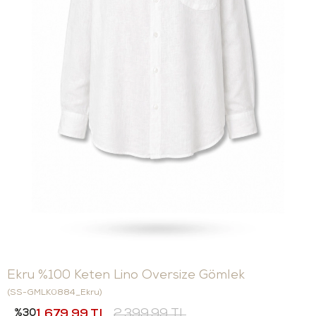
Ekru %100 Keten Lino Oversize Gömlek
(SS-GMLK0884_Ekru)
30
1.679,99 TL
2.399,99 TL