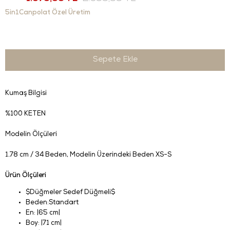
5in1Canpolat Özel Üretim
Kumaş Bilgisi
%100 KETEN
Modelin Ölçüleri
1.78 cm / 34 Beden
, Modelin Üzerindeki Beden XS-S
Ürün Ölçüleri
$Düğmeler Sedef Düğmeli$
Beden:Standart
En: |65 cm|
Boy: |71 cm|