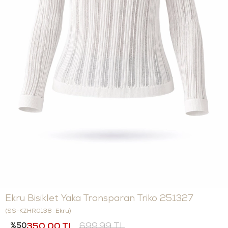
Ekru Bisiklet Yaka Transparan Triko 251327
(SS-KZHR0138_Ekru)
50
350,00 TL
699,99 TL