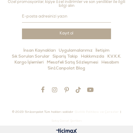
Özel promosyonlar, kişiye özel indirimler ve son yenilikler ile ilgili
bilgi alın
Kayıt ol
İnsan Kaynakları
Uygulamalarımız
İletişim
Sık Sorulan Sorular
Sipariş Takip
Hakkımızda
K.V.K.K.
Kargo İşlemleri
Mesafeli Satış Sözleşmesi
Hesabım
5in1Canpolat Blog
© 2023 5in1canpolat Tüm hakları saklıdır
Gizlilik Politikası ve Çerezler
|
Satış Genel Şartları