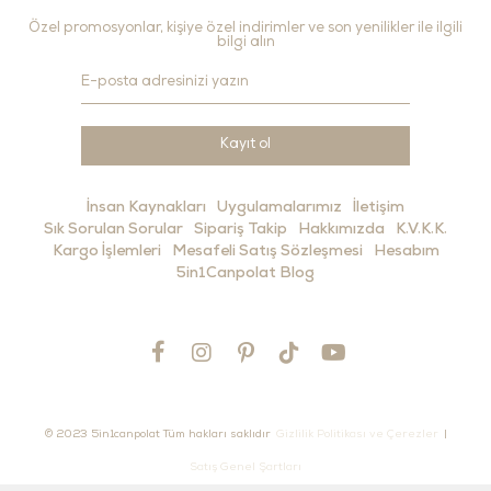
Özel promosyonlar, kişiye özel indirimler ve son yenilikler ile ilgili
bilgi alın
Kayıt ol
İnsan Kaynakları
Uygulamalarımız
İletişim
Sık Sorulan Sorular
Sipariş Takip
Hakkımızda
K.V.K.K.
Kargo İşlemleri
Mesafeli Satış Sözleşmesi
Hesabım
5in1Canpolat Blog
© 2023 5in1canpolat Tüm hakları saklıdır
Gizlilik Politikası ve Çerezler
|
Satış Genel Şartları