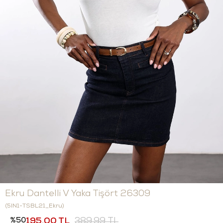
Ekru Dantelli V Yaka Tişört 26309
(5IN1-TSBL21_Ekru)
50
195,00 TL
389,99 TL