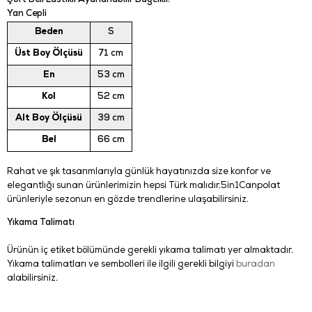
Şort Beli Lastikli Ayarlanabilir Bağcıklı.
Yan Cepli
Beden
S
Üst Boy Ölçüsü
71 cm
En
53 cm
Kol
52 cm
Alt Boy Ölçüsü
39 cm
Bel
66 cm
Rahat ve şık tasarımlarıyla günlük hayatınızda size konfor ve
elegantlığı sunan ürünlerimizin hepsi Türk malıdır.5in1Canpolat
ürünleriyle sezonun en gözde trendlerine ulaşabilirsiniz.
Yıkama Talimatı
Ürünün iç etiket bölümünde gerekli yıkama talimatı yer almaktadır.
Yıkama talimatları ve sembolleri ile ilgili gerekli bilgiyi
buradan
alabilirsiniz.