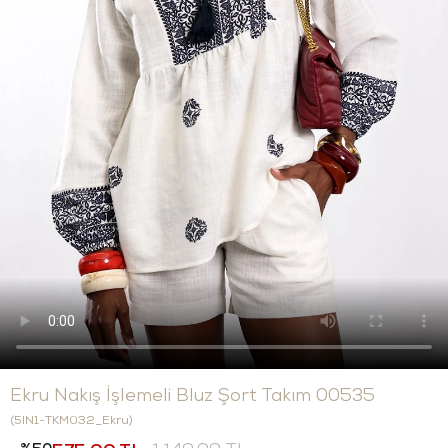
Ekru Nakış İşlemeli Bluz Şort Takım 00535
(5IN1-TKM032_Ekru)