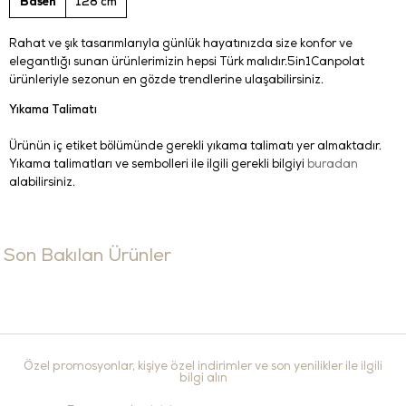
Basen
128 cm
Rahat ve şık tasarımlarıyla günlük hayatınızda size konfor ve
elegantlığı sunan ürünlerimizin hepsi Türk malıdır.5in1Canpolat
ürünleriyle sezonun en gözde trendlerine ulaşabilirsiniz.
Yıkama Talimatı
Ürünün iç etiket bölümünde gerekli yıkama talimatı yer almaktadır.
Yıkama talimatları ve sembolleri ile ilgili gerekli bilgiyi
buradan
alabilirsiniz.
Son Bakılan Ürünler
Özel promosyonlar, kişiye özel indirimler ve son yenilikler ile ilgili
bilgi alın