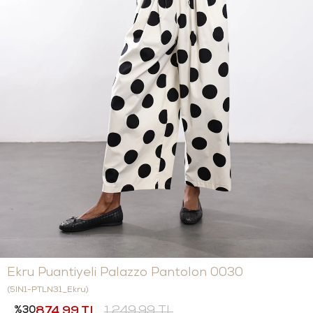
Ekru Puantiyeli Palazzo Pantolon 0030
(5IN1-PTLN31_Ekru)
30
874,99 TL
1.249,99 TL