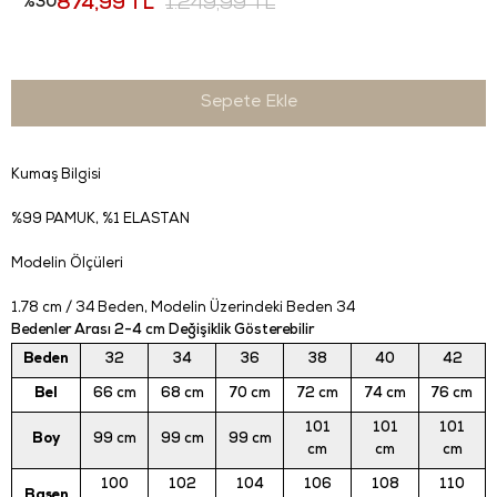
30
874,99 TL
1.249,99 TL
Kumaş Bilgisi
%99 PAMUK, %1 ELASTAN
Modelin Ölçüleri
1.78 cm / 34 Beden
, Modelin Üzerindeki Beden 34
Bedenler Arası 2-4 cm Değişiklik Gösterebilir
Beden
32
34
36
38
40
42
Bel
66 cm
68 cm
70 cm
72 cm
74 cm
76 cm
101
101
101
Boy
99 cm
99 cm
99 cm
cm
cm
cm
100
102
104
106
108
110
Basen