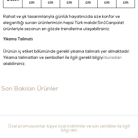
cm
cm
cm
cm
cm
cm
Rahat ve şık tasarımlarıyla günlük hayatınızda size konfor ve
elegantlığı sunan ürünlerimizin hepsi Türk malıdır.5in1Canpolat
ürünleriyle sezonun en gözde trendlerine ulaşabilirsiniz.
Yıkama Talimatı
Ürünün iç etiket bölümünde gerekli yıkama talimatı yer almaktadır.
Yıkama talimatları ve sembolleri ile ilgili gerekli bilgiyi
buradan
alabilirsiniz.
Son Bakılan Ürünler
Özel promosyonlar, kişiye özel indirimler ve son yenilikler ile ilgili
bilgi alın