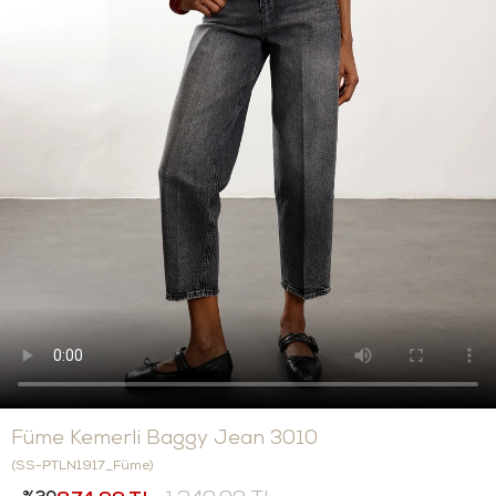
Füme Kemerli Baggy Jean 3010
(SS-PTLN1917_Füme)