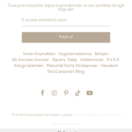
Özel promosyonlar, kişiye özel indirimler ve son yenilikler ile ilgili
bilgi alın
Kayıt ol
İnsan Kaynakları
Uygulamalarımız
İletişim
Sık Sorulan Sorular
Sipariş Takip
Hakkımızda
K.V.K.K.
Kargo İşlemleri
Mesafeli Satış Sözleşmesi
Hesabım
5in1Canpolat Blog
© 2023 5in1canpolat Tüm hakları saklıdır
Gizlilik Politikası ve Çerezler
|
Satış Genel Şartları