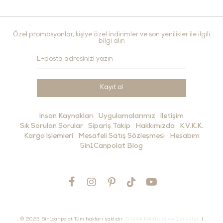
Özel promosyonlar, kişiye özel indirimler ve son yenilikler ile ilgili
bilgi alın
Kayıt ol
İnsan Kaynakları
Uygulamalarımız
İletişim
Sık Sorulan Sorular
Sipariş Takip
Hakkımızda
K.V.K.K.
Kargo İşlemleri
Mesafeli Satış Sözleşmesi
Hesabım
5in1Canpolat Blog
© 2023 5in1canpolat Tüm hakları saklıdır
Gizlilik Politikası ve Çerezler
|