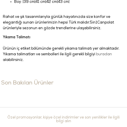
Boy: |39 cm|41 cm|42 cm|43 cm|
Rahat ve şık tasarımlarıyla günlük hayatınızda size konfor ve
elegantlığı sunan ürünlerimizin hepsi Türk malıdır.5in1Canpolat
ürünleriyle sezonun en gözde trendlerine ulaşabilirsiniz.
Yıkama Talimatı
Ürünün iç etiket bölümünde gerekli yıkama talimatı yer almaktadır.
Yıkama talimatları ve sembolleri ile ilgili gerekli bilgiyi
buradan
alabilirsiniz.
Son Bakılan Ürünler
Özel promosyonlar, kişiye özel indirimler ve son yenilikler ile ilgili
bilgi alın