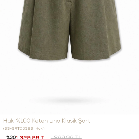
Haki %100 Keten Lino Klasik Şort
(SS-SRT00386_Haki)
30
1.329,99 TL
1.899,99 TL