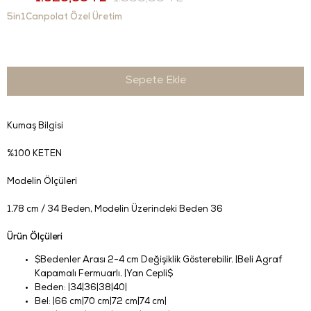
5in1Canpolat Özel Üretim
Kumaş Bilgisi
%100 KETEN
Modelin Ölçüleri
1.78 cm / 34 Beden
, Modelin Üzerindeki Beden 36
Ürün Ölçüleri
$Bedenler Arası 2-4 cm Değişiklik Gösterebilir. |Beli Agraf
Kapamalı Fermuarlı. |Yan Cepli$
Beden: |34|36|38|40|
Bel: |66 cm|70 cm|72 cm|74 cm|