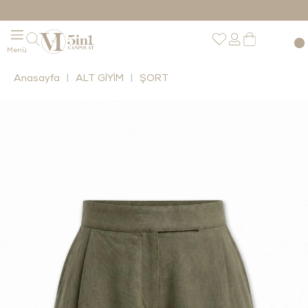
Anasayfa
ALT GİYİM
ŞORT