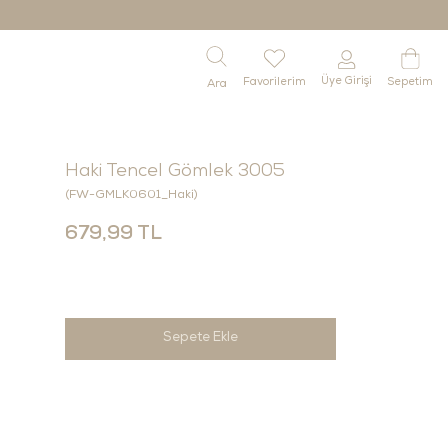
Üye Girişi
Favorilerim
Sepetim
Haki Tencel Gömlek 3005
(FW-GMLK0601_Haki)
679,99 TL