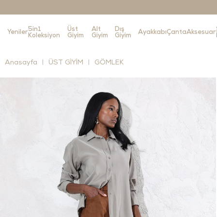
5in1
Üst
Alt
Dış
Yeniler
Ayakkabı
Çanta
Aksesuar
Koleksiyon
Giyim
Giyim
Giyim
Anasayfa
ÜST GİYİM
GÖMLEK