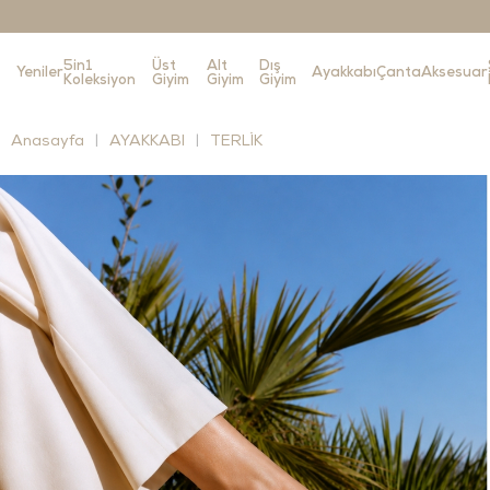
5in1
Üst
Alt
Dış
Yeniler
Ayakkabı
Çanta
Aksesuar
Koleksiyon
Giyim
Giyim
Giyim
Anasayfa
AYAKKABI
TERLİK