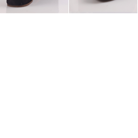
Ürün Özellikleri ve Ölçüleri
Üst İnek Derisi (Süet)