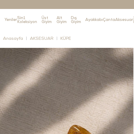
5in1
Üst
Alt
Dış
Yeniler
Ayakkabı
Çanta
Aksesuar
Koleksiyon
Giyim
Giyim
Giyim
Anasayfa
AKSESUAR
KÜPE