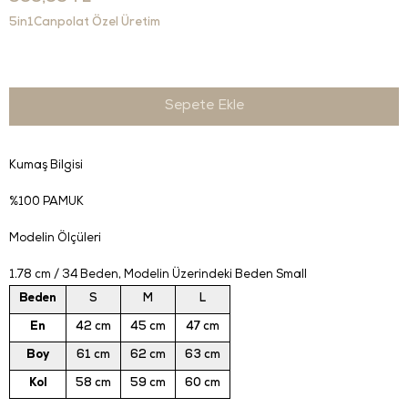
5in1Canpolat Özel Üretim
Kumaş Bilgisi
%100 PAMUK
Modelin Ölçüleri
1.78 cm / 34 Beden
, Modelin Üzerindeki Beden Small
Beden
S
M
L
En
42 cm
45 cm
47 cm
Boy
61 cm
62 cm
63 cm
Kol
58 cm
59 cm
60 cm