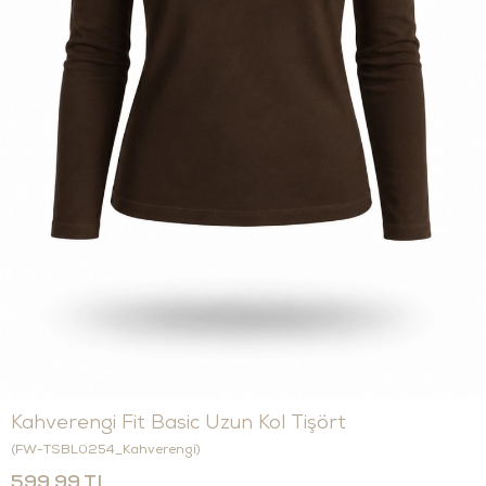
Kahverengi Fit Basic Uzun Kol Tişört
(FW-TSBL0254_Kahverengi)
599,99 TL