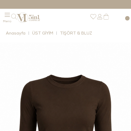
Anasayfa
ÜST GİYİM
TİŞÖRT & BLUZ