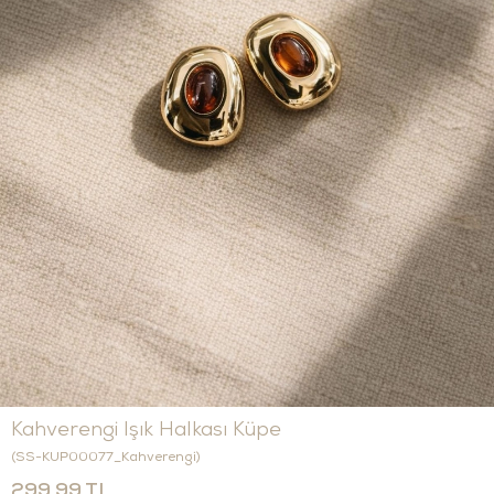
Kahverengi Işık Halkası Küpe
(SS-KUP00077_Kahverengi)
299,99 TL