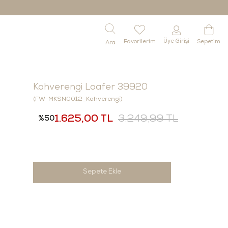
Üye Girişi
Favorilerim
Sepetim
Kahverengi Loafer 39920
(FW-MKSN0012_Kahverengi)
1.625,00 TL
3.249,99 TL
50