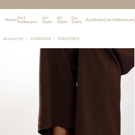
5in1
Üst
Alt
Dış
Yeniler
Ayakkabı
Çanta
Aksesuar
Koleksiyon
Giyim
Giyim
Giyim
Anasayfa
AYAKKABI
MAKOSEN