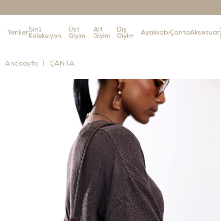
5in1
Üst
Alt
Dış
Yeniler
Ayakkabı
Çanta
Aksesuar
Koleksiyon
Giyim
Giyim
Giyim
Anasayfa
ÇANTA