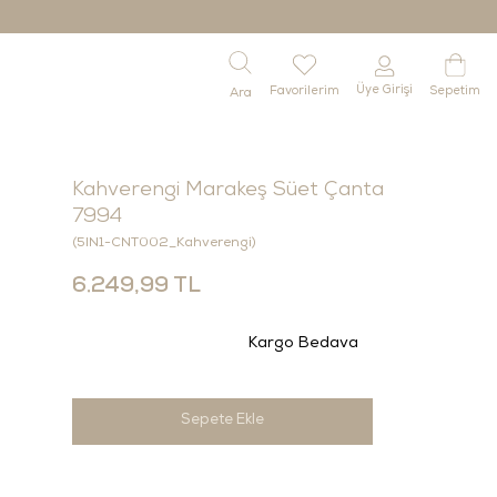
Üye Girişi
Favorilerim
Sepetim
Kahverengi Marakeş Süet Çanta
7994
(5IN1-CNT002_Kahverengi)
6.249,99 TL
Kargo Bedava