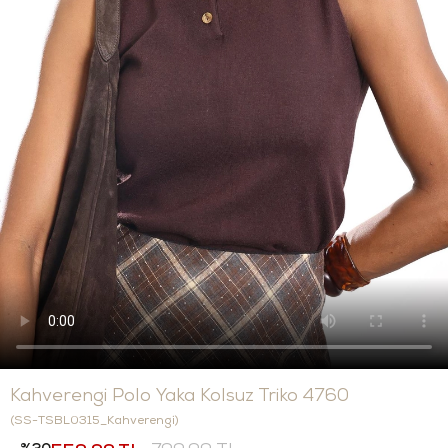
Kahverengi Polo Yaka Kolsuz Triko 4760
(SS-TSBL0315_Kahverengi)