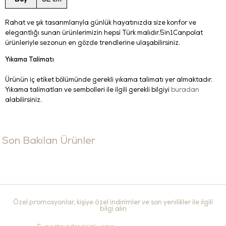
Boy
52 cm
Rahat ve şık tasarımlarıyla günlük hayatınızda size konfor ve
elegantlığı sunan ürünlerimizin hepsi Türk malıdır.5in1Canpolat
ürünleriyle sezonun en gözde trendlerine ulaşabilirsiniz.
Yıkama Talimatı
Ürünün iç etiket bölümünde gerekli yıkama talimatı yer almaktadır.
Yıkama talimatları ve sembolleri ile ilgili gerekli bilgiyi
buradan
alabilirsiniz.
Son Bakılan Ürünler
Özel promosyonlar, kişiye özel indirimler ve son yenilikler ile ilgili
bilgi alın