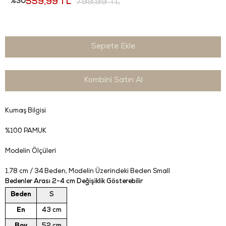
30
559,99 TL
799,99 TL
Kombini Satın Al
Kumaş Bilgisi
%100 PAMUK
Modelin Ölçüleri
1.78 cm / 34 Beden
, Modelin Üzerindeki Beden Small
Bedenler Arası 2-4 cm Değişiklik Gösterebilir
Beden
S
En
43 cm