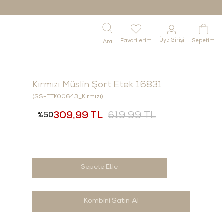
Üye Girişi
Favorilerim
Sepetim
Kırmızı Müslin Şort Etek 16831
(SS-ETK00643_Kırmızı)
309,99 TL
619,99 TL
50
Kombini Satın Al