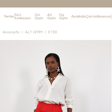
5in1
Üst
Alt
Dış
Yeniler
Ayakkabı
Çanta
Aksesuar
Koleksiyon
Giyim
Giyim
Giyim
Anasayfa
ALT GİYİM
ETEK