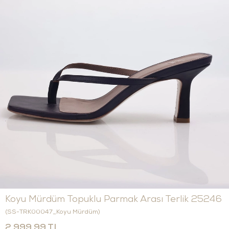
Koyu Mürdüm Topuklu Parmak Arası Terlik 25246
(SS-TRK00047_Koyu Mürdüm)
2.999,99 TL