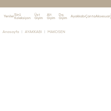
5in1
Üst
Alt
Dış
Yeniler
Ayakkabı
Çanta
Aksesuar
Koleksiyon
Giyim
Giyim
Giyim
Anasayfa
AYAKKABI
MAKOSEN