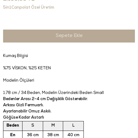
5in1Canpolat Özel Üretim
Kumaş Bilgisi
%75 VİSKON, %25 KETEN
Modelin Ölçüleri
1.78 cm / 34 Beden
, Modelin Üzerindeki Beden Small
Bedenler Arası 2-4 cm Değişiklik Gösterebilir.
Arkası Gizli Fermuarlı.
Ayarlanabilir Omuz Askılı.
Göğüse Kadar Astarlı
Beden
S
M
L
En
36 cm
38 cm
40 cm