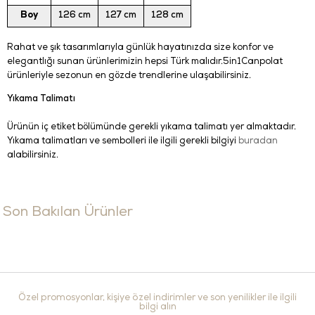
Boy
126 cm
127 cm
128 cm
Rahat ve şık tasarımlarıyla günlük hayatınızda size konfor ve
elegantlığı sunan ürünlerimizin hepsi Türk malıdır.5in1Canpolat
ürünleriyle sezonun en gözde trendlerine ulaşabilirsiniz.
Yıkama Talimatı
Ürünün iç etiket bölümünde gerekli yıkama talimatı yer almaktadır.
Yıkama talimatları ve sembolleri ile ilgili gerekli bilgiyi
buradan
alabilirsiniz.
Son Bakılan Ürünler
Özel promosyonlar, kişiye özel indirimler ve son yenilikler ile ilgili
bilgi alın