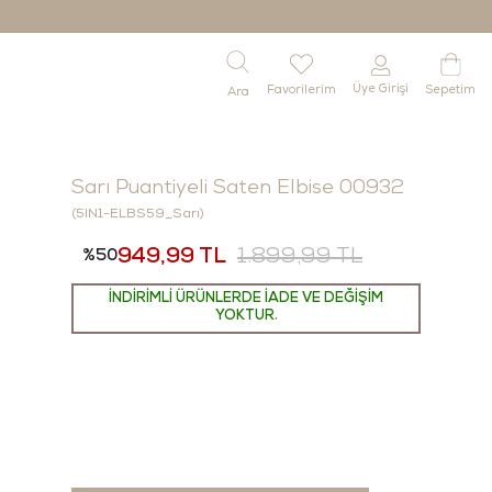
Üye Girişi
Favorilerim
Sepetim
Sarı Puantiyeli Saten Elbise 00932
(5IN1-ELBS59_Sarı)
949,99 TL
1.899,99 TL
50
İNDİRİMLİ ÜRÜNLERDE İADE VE DEĞİŞİM
YOKTUR.