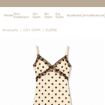
5in1
Üst
Alt
Dış
Yeniler
Ayakkabı
Çanta
Aksesuar
Koleksiyon
Giyim
Giyim
Giyim
Anasayfa
ÜST GİYİM
ELBİSE