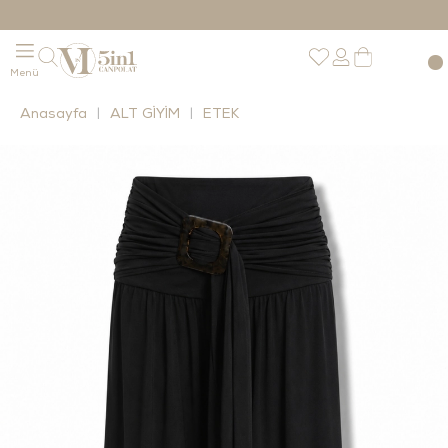
Anasayfa
ALT GİYİM
ETEK