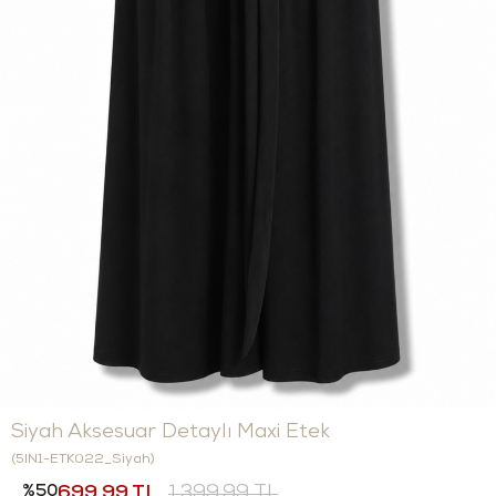
Siyah Aksesuar Detaylı Maxi Etek
(5IN1-ETK022_Siyah)
50
699,99 TL
1.399,99 TL