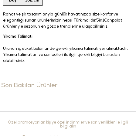
Boy
102 cm
Rahat ve şık tasarımlarıyla günlük hayatınızda size konfor ve
elegantlığı sunan ürünlerimizin hepsi Türk malıdır.5in1Canpolat
ürünleriyle sezonun en gözde trendlerine ulaşabilirsiniz.
Yıkama Talimatı
Ürünün iç etiket bölümünde gerekli yıkama talimatı yer almaktadır.
Yıkama talimatları ve sembolleri ile ilgili gerekli bilgiyi
buradan
alabilirsiniz.
Son Bakılan Ürünler
Özel promosyonlar, kişiye özel indirimler ve son yenilikler ile ilgili
bilgi alın