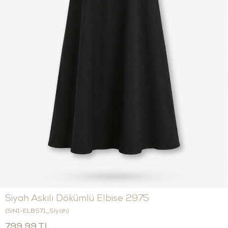
Siyah Askılı Dökümlü Elbise 2975
(5IN1-ELBS71_Siyah)
799,99 TL