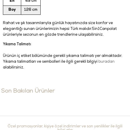
En
49 cm
Boy
126 cm
Rahat ve şık tasarımlarıyla günlük hayatınızda size konfor ve
elegantlığı sunan ürünlerimizin hepsi Türk malıdır.5in1Canpolat
ürünleriyle sezonun en gözde trendlerine ulaşabilirsiniz.
Yıkama Talimatı
Ürünün iç etiket bölümünde gerekli yıkama talimatı yer almaktadır.
Yıkama talimatları ve sembolleri ile ilgili gerekli bilgiyi
buradan
alabilirsiniz.
Son Bakılan Ürünler
Özel promosyonlar, kişiye özel indirimler ve son yenilikler ile ilgili