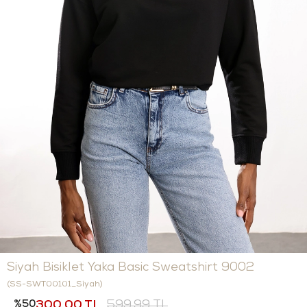
Siyah Bisiklet Yaka Basic Sweatshirt 9002
(SS-SWT00101_Siyah)
50
300,00 TL
599,99 TL