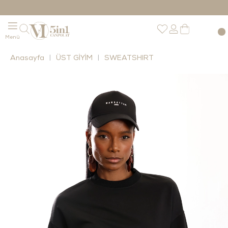
Anasayfa
ÜST GİYİM
SWEATSHIRT