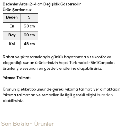
Bedenler Arası 2-4 cm Değişiklik Gösterebilir.
Ürün Şardonsuz
Beden
S
En
53 cm
Boy
69 cm
Kol
48 cm
Rahat ve şık tasarımlarıyla günlük hayatınızda size konfor ve
elegantlığı sunan ürünlerimizin hepsi Türk malıdır.5in1Canpolat
ürünleriyle sezonun en gözde trendlerine ulaşabilirsiniz.
Yıkama Talimatı
Ürünün iç etiket bölümünde gerekli yıkama talimatı yer almaktadır.
Yıkama talimatları ve sembolleri ile ilgili gerekli bilgiyi
buradan
alabilirsiniz.
Son Bakılan Ürünler