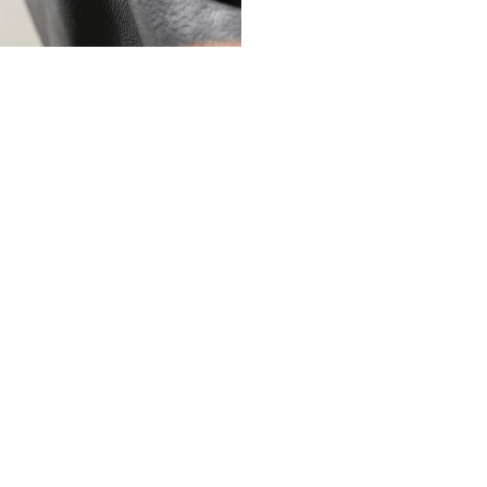
Ürün Ölçüleri
Üst İnek Derisi