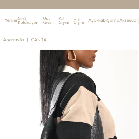
5in1
Üst
Alt
Dış
Yeniler
Ayakkabı
Çanta
Aksesuar
Koleksiyon
Giyim
Giyim
Giyim
Anasayfa
ÇANTA