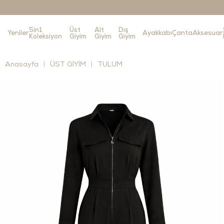
5in1
Üst
Alt
Dış
Yeniler
Ayakkabı
Çanta
Aksesuar
Koleksiyon
Giyim
Giyim
Giyim
Anasayfa
ÜST GİYİM
TULUM