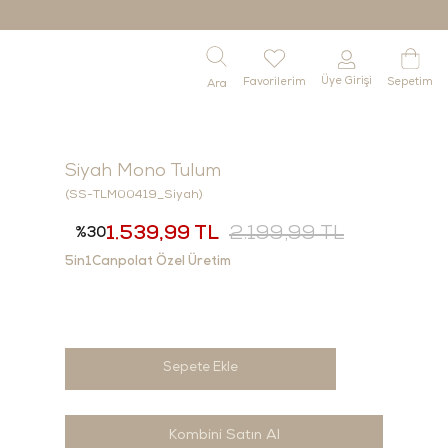
Üye Girişi
Favorilerim
Sepetim
Siyah Mono Tulum
(SS-TLM00419_Siyah)
1.539,99 TL
2.199,99 TL
30
5in1Canpolat Özel Üretim
Kombini Satın Al