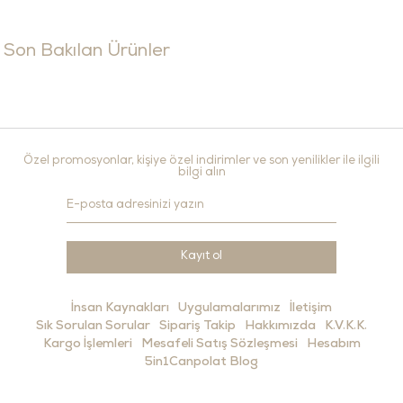
Son Bakılan Ürünler
Özel promosyonlar, kişiye özel indirimler ve son yenilikler ile ilgili
bilgi alın
Kayıt ol
İnsan Kaynakları
Uygulamalarımız
İletişim
Sık Sorulan Sorular
Sipariş Takip
Hakkımızda
K.V.K.K.
Kargo İşlemleri
Mesafeli Satış Sözleşmesi
Hesabım
5in1Canpolat Blog