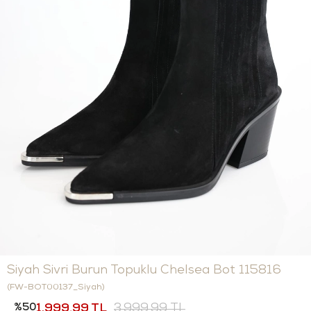
Siyah Sivri Burun Topuklu Chelsea Bot 115816
(FW-BOT00137_Siyah)
50
1.999,99 TL
3.999,99 TL