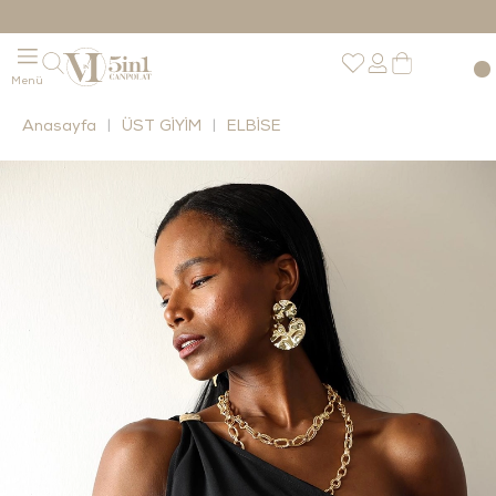
Anasayfa
ÜST GİYİM
ELBİSE