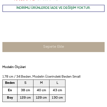
İNDİRİMLİ ÜRÜNLERDE İADE VE DEĞİŞİM YOKTUR.
Modelin Ölçüleri
1.78 cm / 34 Beden, Modelin Üzerindeki Beden Small
Beden
S
M
L
En
38 cm
40 cm
43 cm
Boy
129 cm
129 cm
130 cm