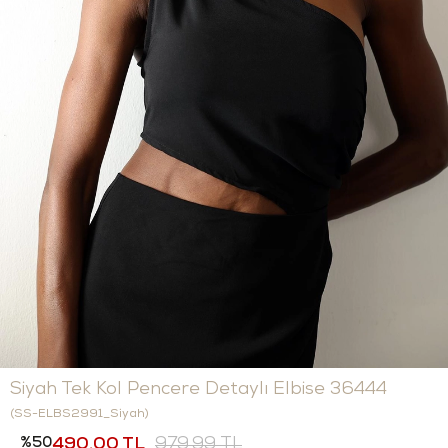
Siyah Tek Kol Pencere Detaylı Elbise 36444
(SS-ELBS2991_Siyah)
50
490,00 TL
979,99 TL