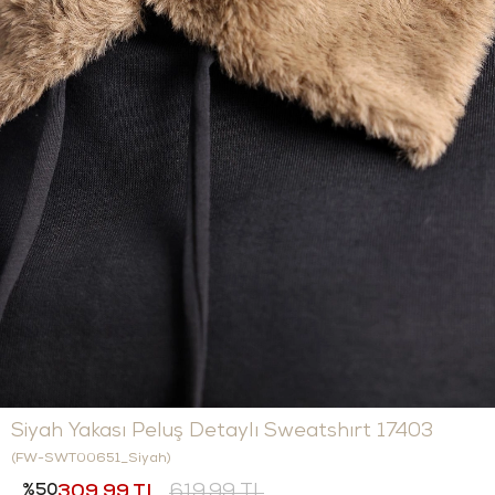
Siyah Yakası Peluş Detaylı Sweatshırt 17403
(FW-SWT00651_Siyah)
50
309,99 TL
619,99 TL