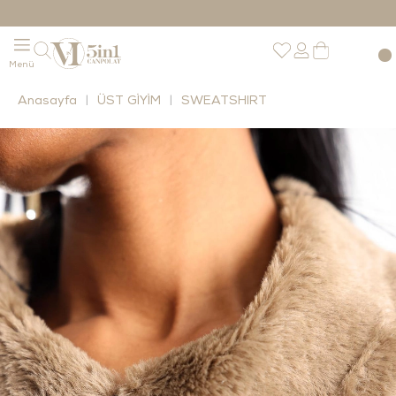
Anasayfa
ÜST GİYİM
SWEATSHIRT