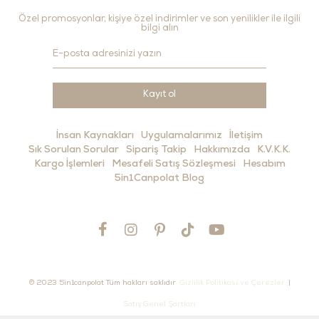
Özel promosyonlar, kişiye özel indirimler ve son yenilikler ile ilgili
bilgi alın
Kayıt ol
İnsan Kaynakları
Uygulamalarımız
İletişim
Sık Sorulan Sorular
Sipariş Takip
Hakkımızda
K.V.K.K.
Kargo İşlemleri
Mesafeli Satış Sözleşmesi
Hesabım
5in1Canpolat Blog
© 2023 5in1canpolat Tüm hakları saklıdır
Gizlilik Politikası ve Çerezler
|
Satış Genel Şartları