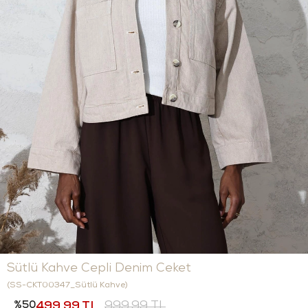
Sütlü Kahve Cepli Denim Ceket
(SS-CKT00347_Sütlü Kahve)
50
499,99 TL
999,99 TL