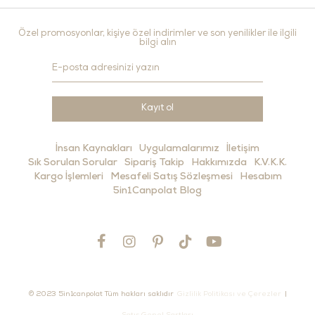
Özel promosyonlar, kişiye özel indirimler ve son yenilikler ile ilgili
bilgi alın
Kayıt ol
İnsan Kaynakları
Uygulamalarımız
İletişim
Sık Sorulan Sorular
Sipariş Takip
Hakkımızda
K.V.K.K.
Kargo İşlemleri
Mesafeli Satış Sözleşmesi
Hesabım
5in1Canpolat Blog
© 2023 5in1canpolat Tüm hakları saklıdır
Gizlilik Politikası ve Çerezler
|