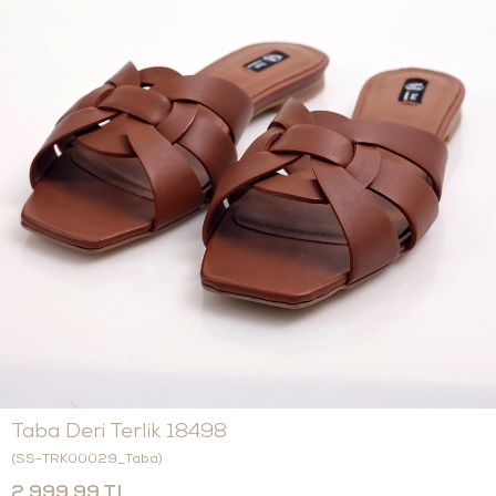
Taba Deri Terlik 18498
(SS-TRK00029_Taba)
2.999,99 TL