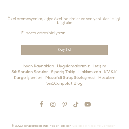
Özel promosyonlar, kişiye özel indirimler ve son yenilikler ile ilgili
bilgi alın
Kayıt ol
İnsan Kaynakları
Uygulamalarımız
İletişim
Sık Sorulan Sorular
Sipariş Takip
Hakkımızda
K.V.K.K.
Kargo İşlemleri
Mesafeli Satış Sözleşmesi
Hesabım
5in1Canpolat Blog
© 2023 5in1canpolat Tüm hakları saklıdır
Gizlilik Politikası ve Çerezler
|