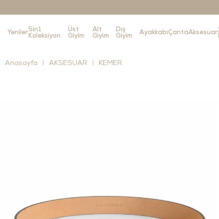
5in1
Üst
Alt
Dış
Yeniler
Ayakkabı
Çanta
Aksesuar
Koleksiyon
Giyim
Giyim
Giyim
Anasayfa
AKSESUAR
KEMER