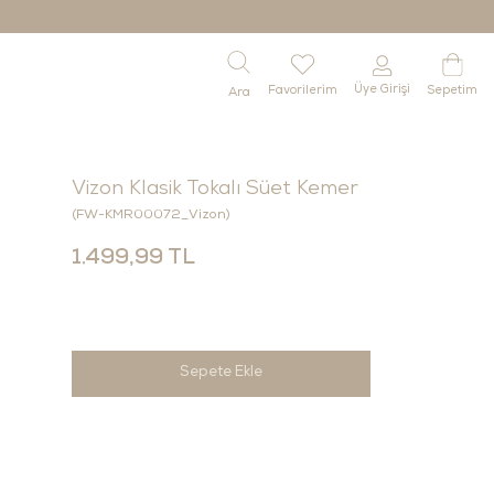
Üye Girişi
Favorilerim
Sepetim
Vizon Klasik Tokalı Süet Kemer
(FW-KMR00072_Vizon)
1.499,99 TL