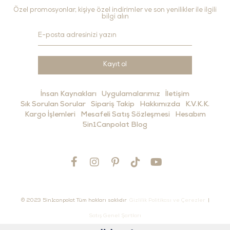
Özel promosyonlar, kişiye özel indirimler ve son yenilikler ile ilgili
bilgi alın
Kayıt ol
İnsan Kaynakları
Uygulamalarımız
İletişim
Sık Sorulan Sorular
Sipariş Takip
Hakkımızda
K.V.K.K.
Kargo İşlemleri
Mesafeli Satış Sözleşmesi
Hesabım
5in1Canpolat Blog
© 2023 5in1canpolat Tüm hakları saklıdır
Gizlilik Politikası ve Çerezler
|
Satış Genel Şartları