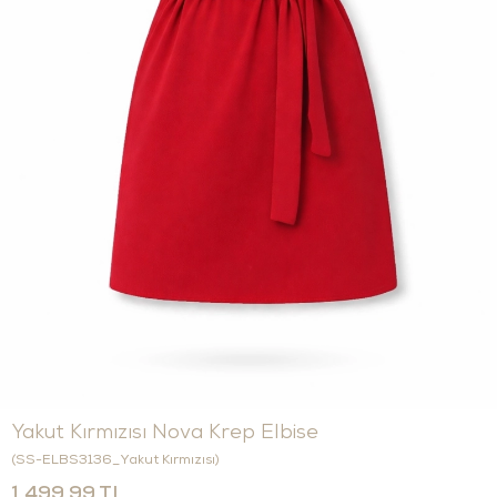
Yakut Kırmızısı Nova Krep Elbise
(SS-ELBS3136_Yakut Kırmızısı)
1.499,99 TL