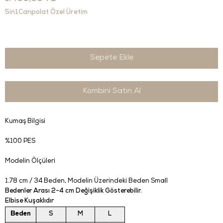
5in1Canpolat Özel Üretim
Kombini Satın Al
Kumaş Bilgisi
%100 PES
Modelin Ölçüleri
1.78 cm / 34 Beden
, Modelin Üzerindeki Beden Small
Bedenler Arası 2-4 cm Değişiklik Gösterebilir.
Elbise Kuşaklıdır
Beden
S
M
L