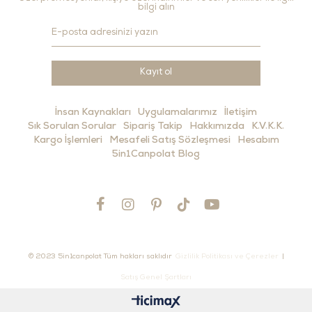
bilgi alın
Kayıt ol
İnsan Kaynakları
Uygulamalarımız
İletişim
Sık Sorulan Sorular
Sipariş Takip
Hakkımızda
K.V.K.K.
Kargo İşlemleri
Mesafeli Satış Sözleşmesi
Hesabım
5in1Canpolat Blog
© 2023 5in1canpolat Tüm hakları saklıdır
Gizlilik Politikası ve Çerezler
|
Satış Genel Şartları