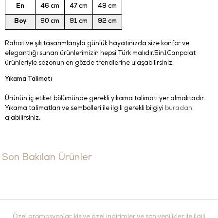
En
46 cm
47 cm
49 cm
Boy
90 cm
91 cm
92 cm
Rahat ve şık tasarımlarıyla günlük hayatınızda size konfor ve
elegantlığı sunan ürünlerimizin hepsi Türk malıdır.5in1Canpolat
ürünleriyle sezonun en gözde trendlerine ulaşabilirsiniz.
Yıkama Talimatı
Ürünün iç etiket bölümünde gerekli yıkama talimatı yer almaktadır.
Yıkama talimatları ve sembolleri ile ilgili gerekli bilgiyi
buradan
alabilirsiniz.
Son Bakılan Ürünler
Özel promosyonlar, kişiye özel indirimler ve son yenilikler ile ilgili