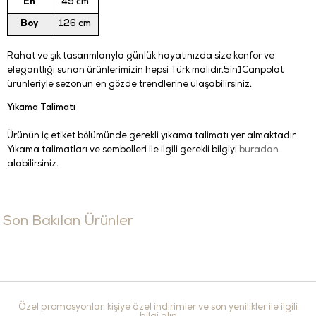
En
49 cm
Boy
126 cm
Rahat ve şık tasarımlarıyla günlük hayatınızda size konfor ve
elegantlığı sunan ürünlerimizin hepsi Türk malıdır.5in1Canpolat
ürünleriyle sezonun en gözde trendlerine ulaşabilirsiniz.
Yıkama Talimatı
Ürünün iç etiket bölümünde gerekli yıkama talimatı yer almaktadır.
Yıkama talimatları ve sembolleri ile ilgili gerekli bilgiyi
buradan
alabilirsiniz.
Son Bakılan Ürünler
Özel promosyonlar, kişiye özel indirimler ve son yenilikler ile ilgili