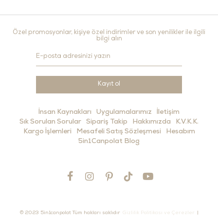
Özel promosyonlar, kişiye özel indirimler ve son yenilikler ile ilgili
bilgi alın
Kayıt ol
İnsan Kaynakları
Uygulamalarımız
İletişim
Sık Sorulan Sorular
Sipariş Takip
Hakkımızda
K.V.K.K.
Kargo İşlemleri
Mesafeli Satış Sözleşmesi
Hesabım
5in1Canpolat Blog
© 2023 5in1canpolat Tüm hakları saklıdır
Gizlilik Politikası ve Çerezler
|